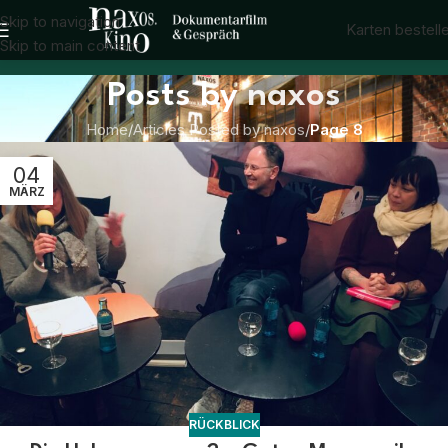
Skip to navigation
Karten bestell
Skip to main content
Posts by
naxos
Home
/
Articles Posted by naxos
/
Page 8
04
MÄRZ
RÜCKBLICK