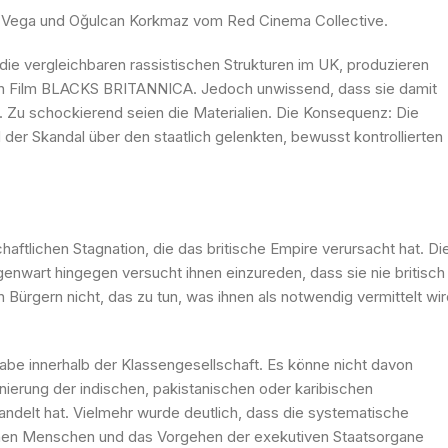
una Vega und Oğulcan Korkmaz vom Red Cinema Collective.
ie vergleichbaren rassistischen Strukturen im UK, produzieren
n Film BLACKS BRITANNICA. Jedoch unwissend, dass sie damit
Zu schockierend seien die Materialien. Die Konsequenz: Die
r Skandal über den staatlich gelenkten, bewusst kontrollierten
haftlichen Stagnation, die das britische Empire verursacht hat. Di
enwart hingegen versucht ihnen einzureden, dass sie nie britisch
Bürgern nicht, das zu tun, was ihnen als notwendig vermittelt wir
e innerhalb der Klassengesellschaft. Es könne nicht davon
nierung der indischen, pakistanischen oder karibischen
ehandelt hat. Vielmehr wurde deutlich, dass die systematische
schen Menschen und das Vorgehen der exekutiven Staatsorgane