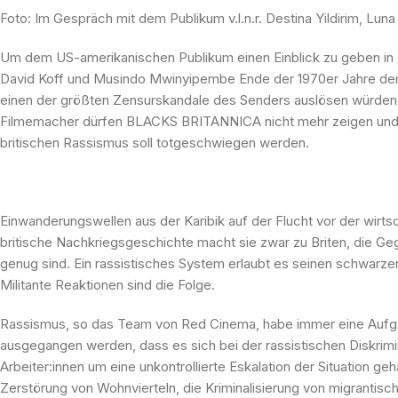
Foto: Im Gespräch mit dem Publikum v.l.n.r. Destina Yildirim, L
Um dem US-amerikanischen Publikum einen Einblick zu geben in d
David Koff und Musindo Mwinyipembe Ende der 1970er Jahre de
einen der größten Zensurskandale des Senders auslösen würden. 
Filmemacher dürfen BLACKS BRITANNICA nicht mehr zeigen und de
britischen Rassismus soll totgeschwiegen werden.
Einwanderungswellen aus der Karibik auf der Flucht vor der wirtsc
britische Nachkriegsgeschichte macht sie zwar zu Briten, die Geg
genug sind. Ein rassistisches System erlaubt es seinen schwarzen 
Militante Reaktionen sind die Folge.
Rassismus, so das Team von Red Cinema, habe immer eine Aufgab
ausgegangen werden, dass es sich bei der rassistischen Diskrimi
Arbeiter:innen um eine unkontrollierte Eskalation der Situation g
Zerstörung von Wohnvierteln, die Kriminalisierung von migranti