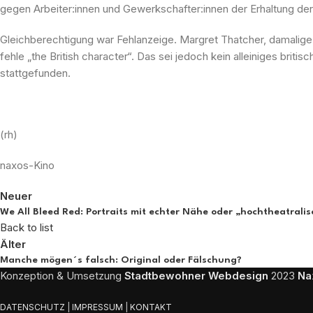
gegen Arbeiter:innen und Gewerkschafter:innen der Erhaltung der 
Gleichberechtigung war Fehlanzeige. Margret Thatcher, damalige b
fehle „the British character“. Das sei jedoch kein alleiniges bri
stattgefunden.
(rh)
naxos-Kino
Neuer
We All Bleed Red: Portraits mit echter Nähe oder „hochtheatralis
Back to list
Älter
Manche mögen´s falsch: Original oder Fälschung?
Konzeption & Umsetzung
Stadtbewohner Webdesign
2023
Na
DATENSCHUTZ
|
IMPRESSUM
|
KONTAKT