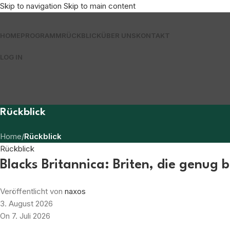
Skip to navigation
Skip to main content
HOME
PROGRAMM
RÜCKBLICK
ÜBER UNS
KONTAKT
LOG IN
Rückblick
Home
/
Rückblick
Rückblick
Blacks Britannica: Briten, die genug 
Veröffentlicht von
naxos
3. August 2026
On 7. Juli 2026