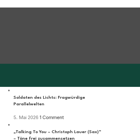
Soldaten des Lichts: Fragwürdige
Parallelwelten
5. Mai 2026
1 Comment
„Talking To You – Christoph Lauer (Sax)”
– Töne frei zusammensetzen