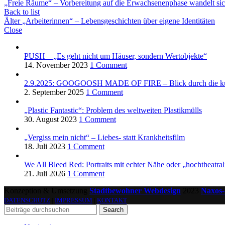
„Freie Räume“ – Vorbereitung auf die Erwachsenenphase wandelt sic
Back to list
Älter
„Arbeiterinnen“ – Lebensgeschichten über eigene Identitäten
Close
PUSH – „Es geht nicht um Häuser, sondern Wertobjekte“
14. November 2023
1 Comment
2.9.2025: GOOGOOSH MADE OF FIRE – Blick durch die kulture
2. September 2025
1 Comment
„Plastic Fantastic“: Problem des weltweiten Plastikmülls
30. August 2023
1 Comment
„Vergiss mein nicht“ – Liebes- statt Krankheitsfilm
18. Juli 2023
1 Comment
We All Bleed Red: Portraits mit echter Nähe oder „hochtheatral
21. Juli 2026
1 Comment
Konzeption & Umsetzung
Stadtbewohner Webdesign
2023
Naxos-
DATENSCHUTZ
|
IMPRESSUM
|
KONTAKT
Search