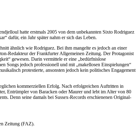
ndjelloul hatte erstmals 2005 von dem unbekannten Sixto Rodriguez
ar“ dafür, ein Jahr später nahm er sich das Leben.
hnitt ähnlich wie Rodriguez. Bei ihm mangelte es jedoch an einer
ton-Redakteur der Frankfurter Allgemeinen Zeitung. Der Protagonist
keit“ gewesen. Darin vermittele er eine „bedürfnislose
nen Songs jedoch professionell und mit „makellosen Einspielungen“
sikalisch protestierte, ansonsten jedoch kein politisches Engagement
glichen kommerziellen Erfolg. Nach erfolgreichen Auftritten in
eiter, Entrümpler von Baracken oder Maurer und lebt im Alter von 80
 Reents. Denn seine damals bei Sussex-Records erschienenen Original-
en Zeitung (FAZ).