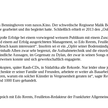
ola Benninghoven vom naxos.Kino. Der schwedische Regisseur Malik Be
gearbeitet und ihn begleitet hatte. Schließlich erhielt er 2013 den „Osk
s große Erfolge bei einem vorwiegend weissem Publikum mit einem Zusc
 einem auf Erfolg ausgerichteten Management, so Edo Reents, Feuille
ch kaum interessiert“. Insofern sei er ein „Opfer seiner Bodenständig
einhalb Alben zwar sehr begrenzt, die Aufnahmetechnik und die einzel
tändliche Aussagen, im Gegensatz zu Dylan, der zwar in seinen Songs mu
rweisen konnte und sich gewerkschaftlich engagierte.
pien, später Raub-CDs, in Südafrika alle Rekorde. Nur leider ohne je
chenkte er seiner Familie und Freunden, arbeitete er weiter als Bauarb
klären, warum ein solcher Künstler in Vergessenheit geraten ist“, sagte
und 1000 Euro gehandelt.
äch mit Edo Reents, Feuilleton-Redakteur der Frankfurter Allgemein