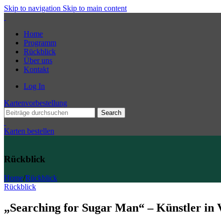
Skip to navigation
Skip to main content
Home
Programm
Rückblick
Über uns
Kontakt
Log In
Kartenvorbestellung
Search
Karten bestellen
Rückblick
Home
/
Rückblick
Rückblick
„Searching for Sugar Man“ – Künstler in V