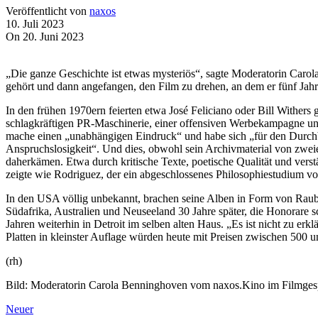
Veröffentlicht von
naxos
10. Juli 2023
On 20. Juni 2023
„Die ganze Geschichte ist etwas mysteriös“, sagte Moderatorin Car
gehört und dann angefangen, den Film zu drehen, an dem er fünf Jahre 
In den frühen 1970ern feierten etwa José Feliciano oder Bill Wither
schlagkräftigen PR-Maschinerie, einer offensiven Werbekampagne und
mache einen „unabhängigen Eindruck“ und habe sich „für den Durchbru
Anspruchslosigkeit“. Und dies, obwohl sein Archivmaterial von zwei
daherkämen. Etwa durch kritische Texte, poetische Qualität und vers
zeigte wie Rodriguez, der ein abgeschlossenes Philosophiestudium vo
In den USA völlig unbekannt, brachen seine Alben in Form von Raubko
Südafrika, Australien und Neuseeland 30 Jahre später, die Honorare s
Jahren weiterhin in Detroit im selben alten Haus. „Es ist nicht zu er
Platten in kleinster Auflage würden heute mit Preisen zwischen 500 
(rh)
Bild: Moderatorin Carola Benninghoven vom naxos.Kino im Filmgespr
Neuer