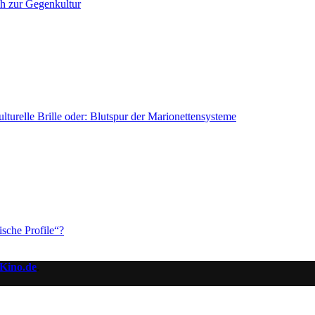
h zur Gegenkultur
lle Brille oder: Blutspur der Marionettensysteme
ische Profile“?
Kino.de
.