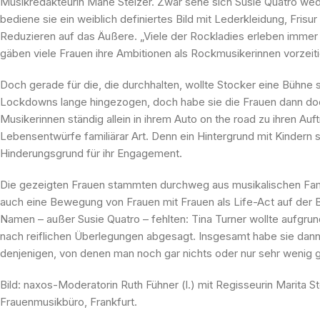
Musikredakteurin Mane Stelzer. Zwar sehe sich Susie Quatro wede
bediene sie ein weiblich definiertes Bild mit Lederkleidung, Frisu
Reduzieren auf das Äußere. „Viele der Rockladies erleben immer 
gäben viele Frauen ihre Ambitionen als Rockmusikerinnen vorzeiti
Doch gerade für die, die durchhalten, wollte Stocker eine Bühn
Lockdowns lange hingezogen, doch habe sie die Frauen dann do
Musikerinnen ständig allein in ihrem Auto on the road zu ihren Auf
Lebensentwürfe familiärar Art. Denn ein Hintergrund mit Kindern 
Hinderungsgrund für ihr Engagement.
Die gezeigten Frauen stammten durchweg aus musikalischen Famil
auch eine Bewegung von Frauen mit Frauen als Life-Act auf der
Namen – außer Susie Quatro – fehlten: Tina Turner wollte aufgru
nach reiflichen Überlegungen abgesagt. Insgesamt habe sie dan
denjenigen, von denen man noch gar nichts oder nur sehr wenig 
Bild: naxos-Moderatorin Ruth Fühner (l.) mit Regisseurin Marita 
Frauenmusikbüro, Frankfurt.