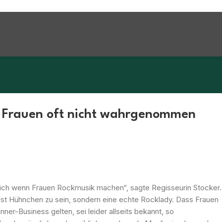
u: Frauen oft nicht wahrgenommen
mlich wenn Frauen Rockmusik machen“, sagte Regisseurin Stocker.
test Hühnchen zu sein, sondern eine echte Rocklady. Dass Frauen
er-Business gelten, sei leider allseits bekannt, so