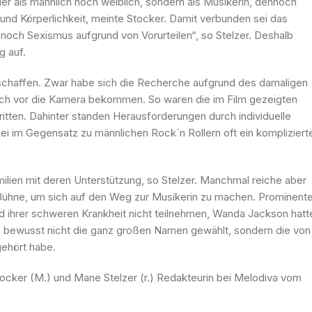
r als männlich noch weiblich, sondern als Musikerin, dennoch
r und Körperlichkeit, meinte Stocker. Damit verbunden sei das
noch Sexismus aufgrund von Vorurteilen“, so Stelzer. Deshalb
g auf.
e schaffen. Zwar habe sich die Recherche aufgrund des damaligen
ch vor die Kamera bekommen. So waren die im Film gezeigten
tritten. Dahinter standen Herausforderungen durch individuelle
sei im Gegensatz zu männlichen Rock´n Rollern oft ein kompliziert
ien mit deren Unterstützung, so Stelzer. Manchmal reiche aber
 Bühne, um sich auf den Weg zur Musikerin zu machen. Prominent
nd ihrer schweren Krankheit nicht teilnehmen, Wanda Jackson hatt
n bewusst nicht die ganz großen Namen gewählt, sondern die von
gehört habe.
Stocker (M.) und Mane Stelzer (r.) Redakteurin bei Melodiva vom