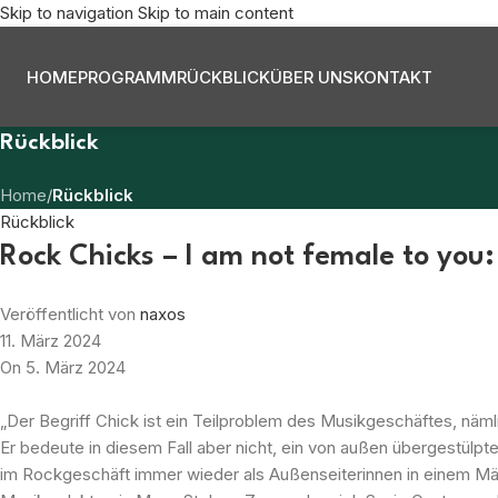
Skip to navigation
Skip to main content
HOME
PROGRAMM
RÜCKBLICK
ÜBER UNS
KONTAKT
Rückblick
Home
/
Rückblick
Rückblick
Rock Chicks – I am not female to yo
Veröffentlicht von
naxos
11. März 2024
On 5. März 2024
„Der Begriff Chick ist ein Teilproblem des Musikgeschäftes, nä
Er bedeute in diesem Fall aber nicht, ein von außen übergestülp
im Rockgeschäft immer wieder als Außenseiterinnen in einem Männ